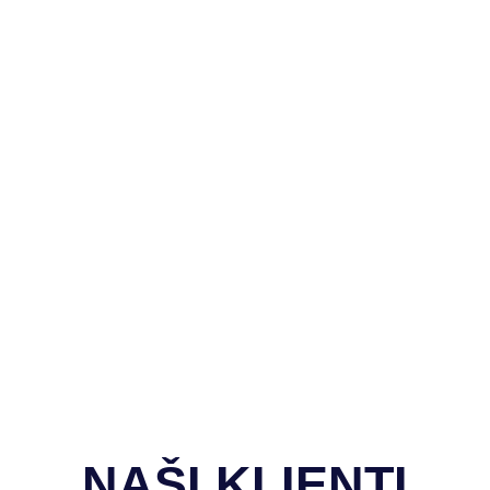
 realizací zaměřené na technické řešení, průběh zakázky a v
NAŠI KLIENTI