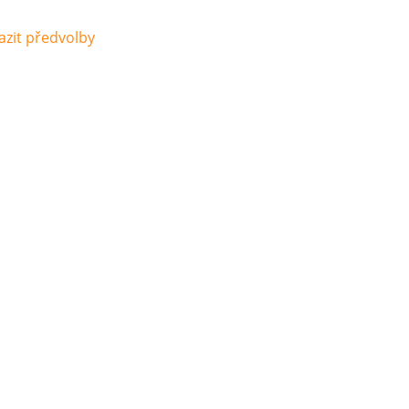
azit předvolby
řípadové stud